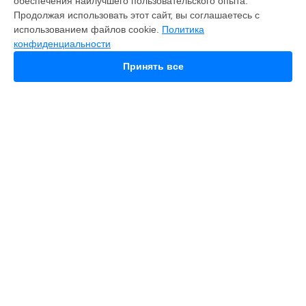
обеспечения наилучшего пользовательского опыта.
Fusion
Продолжая использовать этот сайт, вы соглашаетесь с
Hero 9
использованием файлов cookie.
Политика
HERO 10
конфиденциальности
HERO 11
HERO 12
Принять все
MAX
HERO 8
HERO 7
HERO 6
HERO Plus
HERO 2014
11 mini
СТРАНИЦЫ
Гарантия
Доставка
Контакты
Карта сайта
КОНТАКТЫ