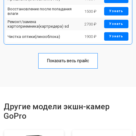
Восстановление после попадания
1500 ₽
Узнать
влаги
Ремонт/замена
2700 ₽
Узнать
картоприемника(картридера) sd
Чистка оптики(линзоблока)
1900 ₽
Узнать
Показать весь прайс
Другие модели экшн-камер
GoPro