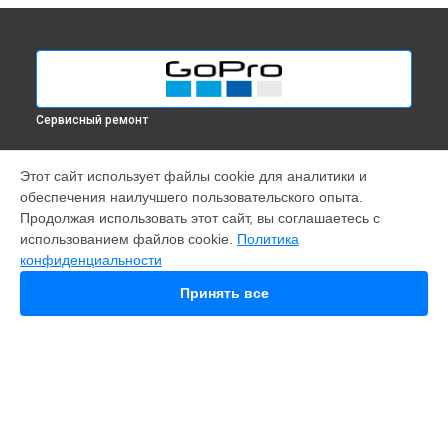
Сервисный ремонт
МОДЕЛИ
Этот сайт использует файлы cookie для аналитики и
обеспечения наилучшего пользовательского опыта.
Fusion
Продолжая использовать этот сайт, вы соглашаетесь с
Hero 9
использованием файлов cookie.
Политика
HERO 10
конфиденциальности
HERO 11
HERO 12
Принять все
MAX
HERO 8
HERO 7
HERO 6
HERO Plus
HERO 2014
11 mini