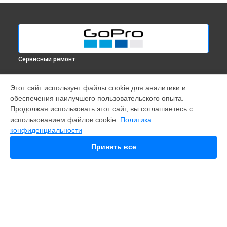
Сервисный ремонт
МОДЕЛИ
Этот сайт использует файлы cookie для аналитики и
обеспечения наилучшего пользовательского опыта.
Fusion
Продолжая использовать этот сайт, вы соглашаетесь с
Hero 9
использованием файлов cookie.
Политика
HERO 10
конфиденциальности
HERO 11
HERO 12
Принять все
MAX
HERO 8
HERO 7
HERO 6
HERO Plus
HERO 2014
11 mini